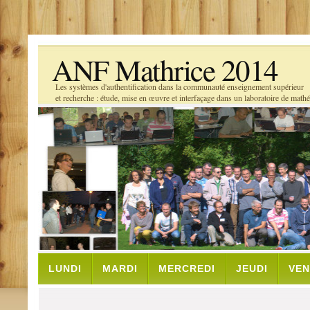
ANF Mathrice 2014
Les systèmes d'authentification dans la communauté enseignement supérieur
et recherche : étude, mise en œuvre et interfaçage dans un laboratoire de math
LUNDI
MARDI
MERCREDI
JEUDI
VEN