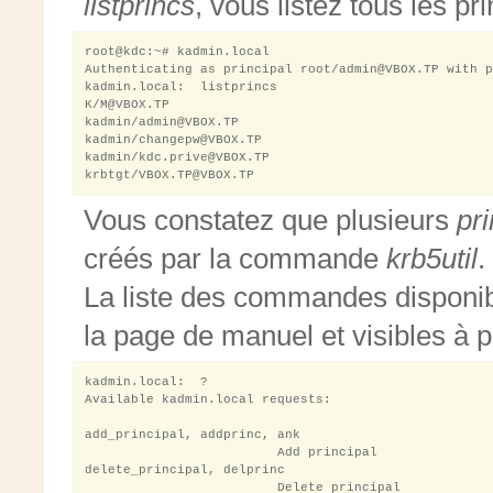
listprincs
, vous listez tous les pr
root@kdc:~# kadmin.local

Authenticating as principal root/admin@VBOX.TP with p
kadmin.local:  listprincs

K/M@VBOX.TP

kadmin/admin@VBOX.TP

kadmin/changepw@VBOX.TP

kadmin/kdc.prive@VBOX.TP

Vous constatez que plusieurs
pri
créés par la commande
krb5util
.
La liste des commandes disponi
la page de manuel et visibles à pa
kadmin.local:  ?

Available kadmin.local requests:

add_principal, addprinc, ank

                         Add principal

delete_principal, delprinc

                         Delete principal
