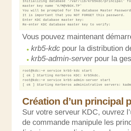
Initializing database '/var/lib/krb5kdc/principal' fo
master key name 'K/M@VBOX.TP'

You will be prompted for the database Master Password
It is important that you NOT FORGET this password.

Enter KDC database master key: 

Vous pouvez maintenant démarrer
krb5-kdc
pour la distribution d
krb5-admin-server
pour la ges
root@kdc:~# service krb5-kdc start

[ ok ] Starting Kerberos KDC: krb5kdc.

root@kdc:~# service krb5-admin-server start

Création d’un principal 
Sur votre serveur KDC, ouvrez l’u
de commande manipule les princ