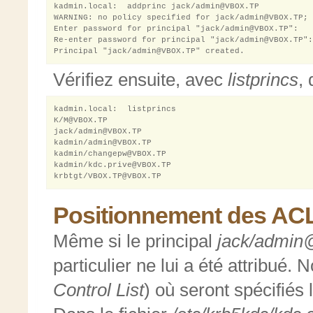
kadmin.local:  addprinc jack/admin@VBOX.TP

WARNING: no policy specified for jack/admin@VBOX.TP; 
Enter password for principal "jack/admin@VBOX.TP": 

Re-enter password for principal "jack/admin@VBOX.TP":
Vérifiez ensuite, avec
listprincs
,
kadmin.local:  listprincs

K/M@VBOX.TP

jack/admin@VBOX.TP

kadmin/admin@VBOX.TP

kadmin/changepw@VBOX.TP

kadmin/kdc.prive@VBOX.TP

Positionnement des AC
Même si le principal
jack/admi
particulier ne lui a été attribué.
Control List
) où seront spécifiés 