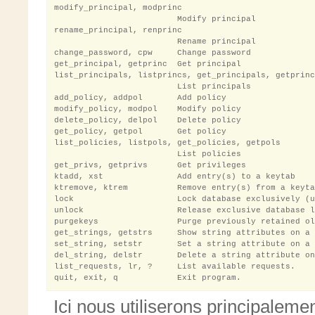
modify_principal, modprinc

                         Modify principal

rename_principal, renprinc

                         Rename principal

change_password, cpw     Change password

get_principal, getprinc  Get principal

list_principals, listprincs, get_principals, getprinc
                         List principals

add_policy, addpol       Add policy

modify_policy, modpol    Modify policy

delete_policy, delpol    Delete policy

get_policy, getpol       Get policy

list_policies, listpols, get_policies, getpols

                         List policies

get_privs, getprivs      Get privileges

ktadd, xst               Add entry(s) to a keytab

ktremove, ktrem          Remove entry(s) from a keyta
lock                     Lock database exclusively (u
unlock                   Release exclusive database l
purgekeys                Purge previously retained ol
get_strings, getstrs     Show string attributes on a 
set_string, setstr       Set a string attribute on a 
del_string, delstr       Delete a string attribute on
list_requests, lr, ?     List available requests.

Ici nous utiliserons principalemen